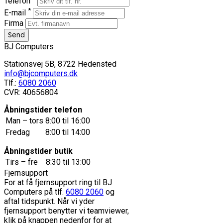
Telefon
*
E-mail
Firma
BJ Computers
Stationsvej 5B, 8722 Hedensted
info@bjcomputers.dk
Tlf.:
6080 2060
CVR: 40656804
Åbningstider telefon
Man – tors
8:00 til 16:00
Fredag
8:00 til 14:00
Åbningstider butik
Tirs – fre
8:30 til 13:00
Fjernsupport
For at få fjernsupport ring til BJ
Computers på tlf.
6080 2060
og
aftal tidspunkt. Når vi yder
fjernsupport benytter vi teamviewer,
klik på knappen nedenfor for at