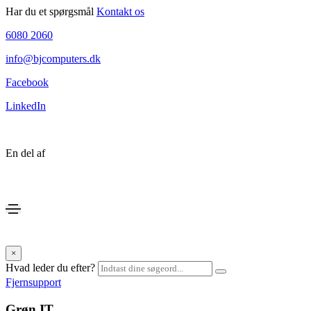
Har du et spørgsmål
Kontakt os
6080 2060
info@bjcomputers.dk
Facebook
LinkedIn
En del af
×
Hvad leder du efter?
Fjernsupport
Grøn IT