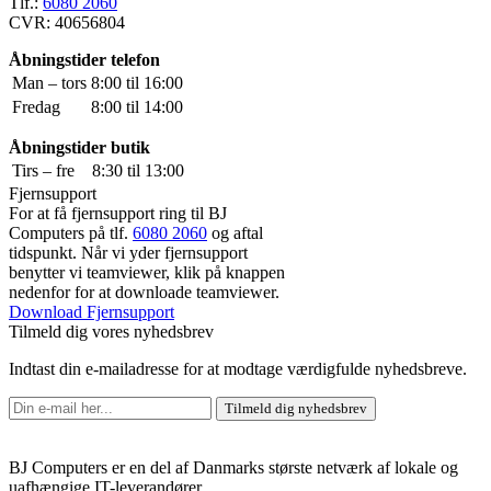
Tlf.:
6080 2060
CVR: 40656804
Åbningstider telefon
Man – tors
8:00 til 16:00
Fredag
8:00 til 14:00
Åbningstider butik
Tirs – fre
8:30 til 13:00
Fjernsupport
For at få fjernsupport ring til BJ
Computers på tlf.
6080 2060
og aftal
tidspunkt. Når vi yder fjernsupport
benytter vi teamviewer, klik på knappen
nedenfor for at downloade teamviewer.
Download Fjernsupport
Tilmeld dig vores nyhedsbrev
Indtast din e-mailadresse for at modtage værdigfulde nyhedsbreve.
Tilmeld dig nyhedsbrev
BJ Computers er en del af Danmarks største netværk af lokale og
uafhængige IT-leverandører.