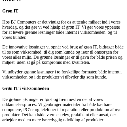
Grøn IT
Hos BJ Computers er det vigtigt for os at tænke miljøet ind i vores
hverdag, og det gør vi ved hjælp af grøn IT. Vi gør vores ypperste
for at levere grønne løsninger både internt i virksomheden, og til
vores kunder.
De innovative løsninger vi opnår ved brug af grøn IT, bidrager både
til os som virksomhed, til dig som kunde og især til omsorgen for
vores alles miljø. De grønne løsninger er til gavn for både prisen og
miljøet, uden at gå på kompromis med kvaliteten.
Vi udbyder grønne løsninger i to forskellige formater, både internt i
virksomheden og i de produkter vi tilbyder dig som kunde.
Grøn IT i virksomheden
De grønne løsninger er først og fremmest en del af vores
uddannelsesproces. Vi genbruger materialer fra både bærbare
computere, PC’er og telefoner til reparation eller produktion af nye
produkter. Det kan både være en elev, praktikant eller ansat, der
arbejder med en mere bæredygtig udvikling af produkter.