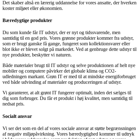
Det skaber altså en lærerig uddannelse for vores ansatte, der hverken
koster miljøet eller økonomien.
Bæredygtige produkter
Du som kunde får IT udstyr, der er nyt og tidssvarende, men
samtidig til en god pris. Vores grønne produkter kommer fra udstyr,
som er brugt ganske få gange, fungeret som kollektionsvarer eller
blot ikke er blevet solgt på markedet. Ved at genbruge dette udstyr til
nye produkter, beskytter vi naturen.
Både materialer brugt til IT udstyr og selve produktionen af helt nye
mobiler og computere påvirker det globale klima og CO2-
udledningen markant. Grøn IT er med til at mindske energiforbruget
ved både udvinding af materialer og produceringen af udstyr.
Vi garanterer, at alt grønt IT fungerer optimalt, inden det sælges til
dig som forbruger. Du får et produkt i høj kvalitet, men samtidig til
nedsat pris.
Socialt ansvar
Vi ser det som en del af vores sociale ansvar at støtte begrænsningen
af negativ miljøpåvirkning. Vores bæredygtighed kommer til udtryk